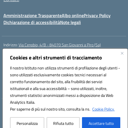
Amministrazione Trasparente
Albo online
Privacy Policy
Dichiarazione di accessibilità
Note legali
Indirizzo:
Via Cenobio, 4/B - 84070 San Giovanni a Piro (Sa)
Centralino:
0974 983127
Email:
saic815005@istruzione.it
Posta elettronica certificata (PEC):
Cookies e altri strumenti di tracciamento
saic815005@pec.istruzione.it
Codice fiscale: 84001740657
Il nostro Istituto non utilizza strumenti di profilazione degli utenti -
Codice meccanografico:
SAIC815005
sono utilizzati esclusivamente cookies tecnici necessari al
Codice Indice delle Pubbliche Amministrazioni (IPA): istsc_SAIC815005
corretto funzionamento del sito, alla fruibilità dei servizi
Codice unico di fatturazione (CUF): UFDQ9V
istituzionali e alla sua accessibilità – sono utilizzati, inoltre,
strumenti statistici anonimizzati messi a disposizione da Web
Analytics Italia.
Hosting & Powered by 3D Solution S.r.l.
Per saperne di più sul nostro sito, consulta la ns.
Cookie Policy.
Concept & Design by Designers Italia
Personalizza
Rifiuta tutto
Accettare tutto