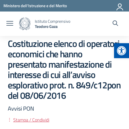
Vai ai contenuti
Vai al menu di navigazione
Vai al footer
Ministero dell'Istruzione e del Merito
Istituto Comprensivo
Teodoro Gaza
Costituzione elenco di operatori
Apr
economici che hanno
presentato manifestazione di
interesse di cui all’avviso
esplorativo prot. n. 849/c12pon
del 08/06/2016
Avvisi PON
Stampa / Condividi