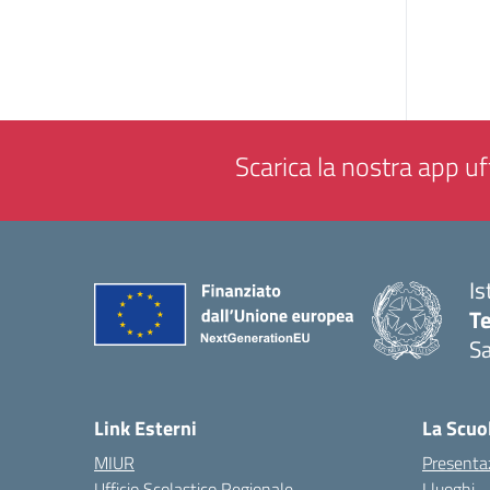
Scarica la nostra app uff
Is
T
Sa
— 
Link Esterni
La Scuo
MIUR
Presenta
Ufficio Scolastico Regionale
I luoghi