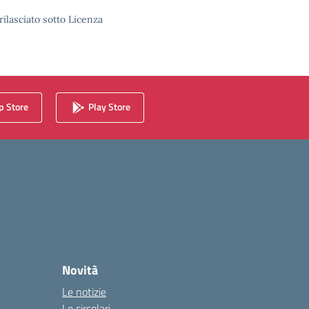
rilasciato sotto Licenza
 Store
Play Store
Novità
Le notizie
Le circolari