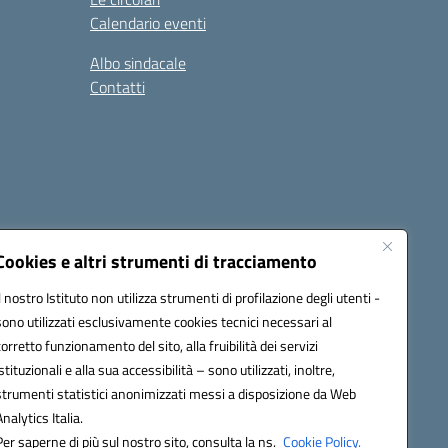
Calendario eventi
Albo sindacale
Contatti
Cookies e altri strumenti di tracciamento
Il nostro Istituto non utilizza strumenti di profilazione degli utenti -
15005@pec.istruzione.it
sono utilizzati esclusivamente cookies tecnici necessari al
corretto funzionamento del sito, alla fruibilità dei servizi
istituzionali e alla sua accessibilità – sono utilizzati, inoltre,
strumenti statistici anonimizzati messi a disposizione da Web
Analytics Italia.
Per saperne di più sul nostro sito, consulta la ns.
Cookie Policy.