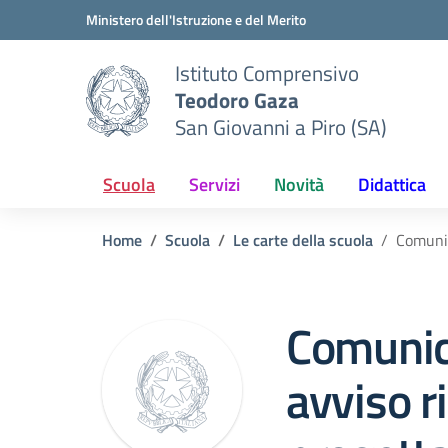
Vai ai contenuti
Vai al menu di navigazione
Vai al footer
Ministero dell'Istruzione e del Merito
Istituto Comprensivo
Teodoro Gaza
San Giovanni a Piro (SA)
Scuola
Servizi
Novità
Didattica
Home
Scuola
Le carte della scuola
Comunic
Comunica
avviso r