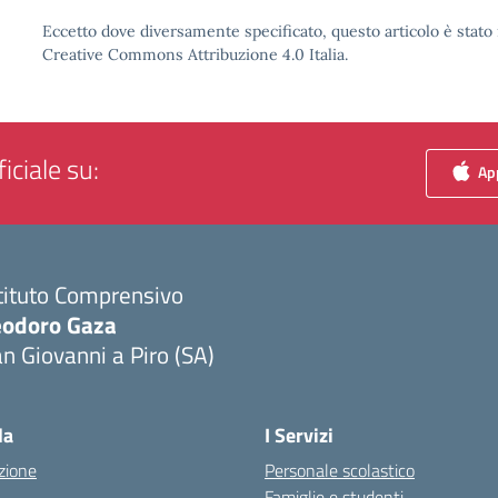
Eccetto dove diversamente specificato, questo articolo è stato 
Creative Commons Attribuzione 4.0 Italia.
iciale su:
App
tituto Comprensivo
eodoro Gaza
n Giovanni a Piro (SA)
Visita la pagina iniziale della scuola
la
I Servizi
zione
Personale scolastico
Famiglie e studenti