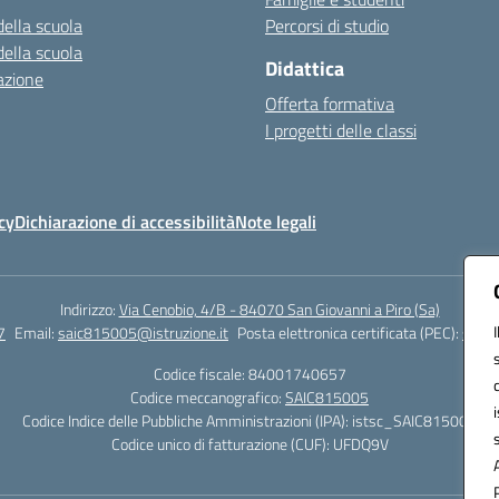
della scuola
Percorsi di studio
della scuola
Didattica
azione
Offerta formativa
I progetti delle classi
cy
Dichiarazione di accessibilità
Note legali
Indirizzo:
Via Cenobio, 4/B - 84070 San Giovanni a Piro (Sa)
7
Email:
saic815005@istruzione.it
Posta elettronica certificata (PEC):
saic8
Codice fiscale: 84001740657
Codice meccanografico:
SAIC815005
Codice Indice delle Pubbliche Amministrazioni (IPA): istsc_SAIC815005
Codice unico di fatturazione (CUF): UFDQ9V