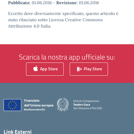
Pubblicato:
01.06.2016
-
Revisione:
01.06.2016
Eccetto dove diversamente specificato, questo articolo è
stato rilasciato sotto Licenza Creative Commons
Attribuzione 4.0 Italia.
Scarica la nostra app ufficiale su:
App Store
Play Store
Istituto Comprensivo
Teodoro Gaza
San Giovanni a Piro (SA)
— Visita la pagina iniziale della scuola
Link Esterni