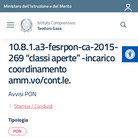
Vai ai contenuti
Vai al menu di navigazione
Vai al footer
Ministero dell'Istruzione e del Merito
Istituto Comprensivo
Teodoro Gaza
10.8.1.a3-fesrpon-ca-2015-
Apr
269 “classi aperte” -incarico
coordinamento
amm.vo/cont.le.
Avvisi PON
Stampa / Condividi
Tipologia
PON