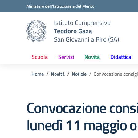
Vai ai contenuti
Vai al menu di navigazione
Vai al footer
Ministero dell'Istruzione e del Merito
Istituto Comprensivo
Teodoro Gaza
San Giovanni a Piro (SA)
Scuola
Servizi
Novità
Didattica
Home
Novità
Notizie
Convocazione consigli
Convocazione consigl
lunedì 11 maggio o