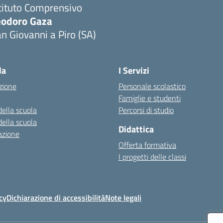
tituto Comprensivo
eodoro Gaza
n Giovanni a Piro (SA)
Visita la pagina iniziale della scuola
la
I Servizi
zione
Personale scolastico
Famiglie e studenti
della scuola
Percorsi di studio
della scuola
Didattica
azione
Offerta formativa
I progetti delle classi
cy
Dichiarazione di accessibilità
Note legali