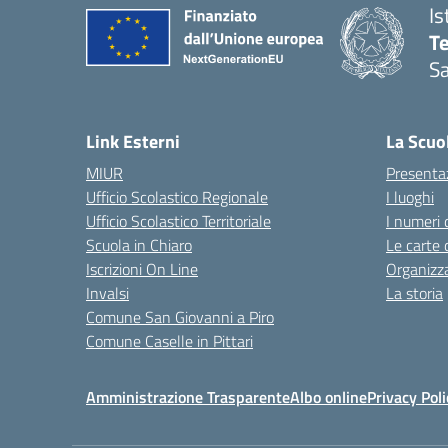
Is
T
Sa
— 
Link Esterni
La Scuo
MIUR
Presenta
Ufficio Scolastico Regionale
I luoghi
Ufficio Scolastico Territoriale
I numeri 
Scuola in Chiaro
Le carte 
Iscrizioni On Line
Organizz
Invalsi
La storia
Comune San Giovanni a Piro
Comune Caselle in Pittari
Amministrazione Trasparente
Albo online
Privacy Poli