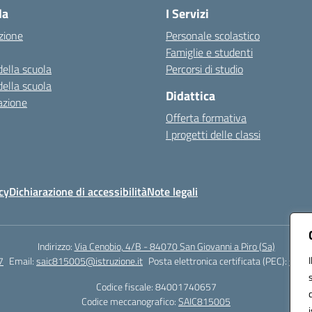
la
I Servizi
zione
Personale scolastico
Famiglie e studenti
della scuola
Percorsi di studio
della scuola
Didattica
azione
Offerta formativa
I progetti delle classi
cy
Dichiarazione di accessibilità
Note legali
Indirizzo:
Via Cenobio, 4/B - 84070 San Giovanni a Piro (Sa)
7
Email:
saic815005@istruzione.it
Posta elettronica certificata (PEC):
saic8
Codice fiscale: 84001740657
Codice meccanografico:
SAIC815005