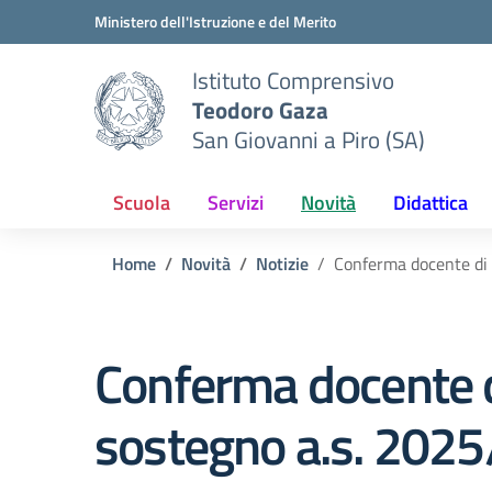
Vai ai contenuti
Vai al menu di navigazione
Vai al footer
Ministero dell'Istruzione e del Merito
Istituto Comprensivo
Teodoro Gaza
San Giovanni a Piro (SA)
Scuola
Servizi
Novità
Didattica
Home
Novità
Notizie
Conferma docente di
Conferma docente 
sostegno a.s. 202