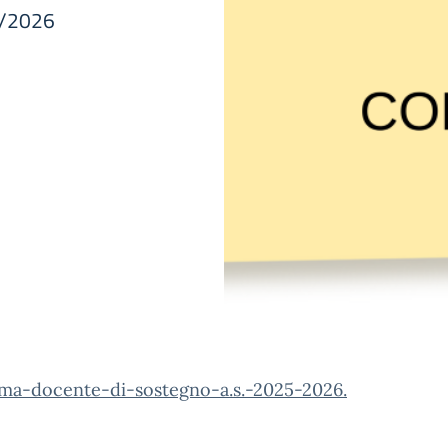
5/2026
ma-docente-di-sostegno-a.s.-2025-2026.