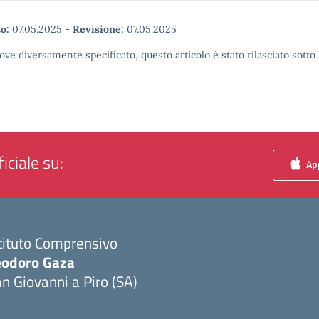
o:
07.05.2025
-
Revisione:
07.05.2025
ove diversamente specificato, questo articolo è stato rilasciato sott
iciale su:
App
tituto Comprensivo
eodoro Gaza
n Giovanni a Piro (SA)
Visita la pagina iniziale della scuola