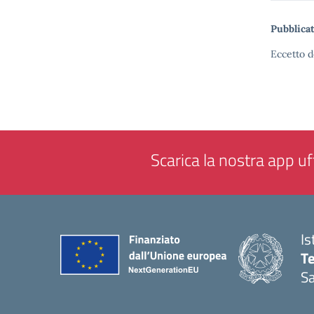
Pubblicat
Eccetto d
Scarica la nostra app uff
Is
T
Sa
— 