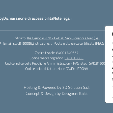
cy
Dichiarazione di accessibilità
Note legali
Indirizzo:
Via Cenobio, 4/B - 84070 San Giovanni a Piro (Sa)
7
Email:
saic815005@istruzione.it
Posta elettronica certificata (PEC):
saic8
Codice fiscale: 84001740657
Codice meccanografico:
SAIC815005
Codice Indice delle Pubbliche Amministrazioni (IPA): istsc_SAIC815005
Codice unico di fatturazione (CUF): UFDQ9V
Hosting & Powered by 3D Solution S.r.l.
Concept & Design by Designers Italia