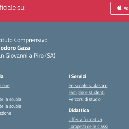
iciale su:
App
tituto Comprensivo
eodoro Gaza
n Giovanni a Piro (SA)
Visita la pagina iniziale della scuola
la
I Servizi
zione
Personale scolastico
Famiglie e studenti
della scuola
Percorsi di studio
della scuola
Didattica
azione
Offerta formativa
I progetti delle classi