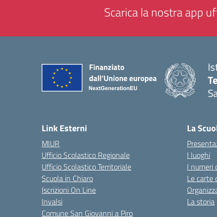
Scarica la nostra app uff
Is
T
Sa
— 
Link Esterni
La Scuo
MIUR
Presenta
Ufficio Scolastico Regionale
I luoghi
Ufficio Scolastico Territoriale
I numeri 
Scuola in Chiaro
Le carte 
Iscrizioni On Line
Organizz
Invalsi
La storia
Comune San Giovanni a Piro