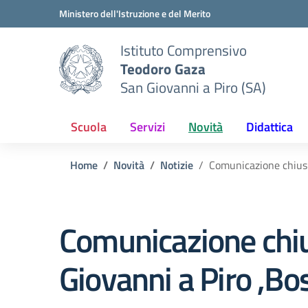
Vai ai contenuti
Vai al menu di navigazione
Vai al footer
Ministero dell'Istruzione e del Merito
Istituto Comprensivo
Teodoro Gaza
San Giovanni a Piro (SA)
Scuola
Servizi
Novità
Didattica
Home
Novità
Notizie
Comunicazione chiusu
Comunicazione chiu
Giovanni a Piro ,Bo