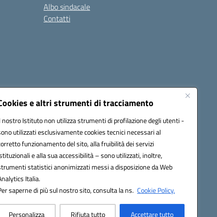
Albo sindacale
Contatti
Cookies e altri strumenti di tracciamento
Il nostro Istituto non utilizza strumenti di profilazione degli utenti -
15005@pec.istruzione.it
sono utilizzati esclusivamente cookies tecnici necessari al
corretto funzionamento del sito, alla fruibilità dei servizi
istituzionali e alla sua accessibilità – sono utilizzati, inoltre,
strumenti statistici anonimizzati messi a disposizione da Web
Analytics Italia.
Per saperne di più sul nostro sito, consulta la ns.
Cookie Policy.
Personalizza
Rifiuta tutto
Accettare tutto