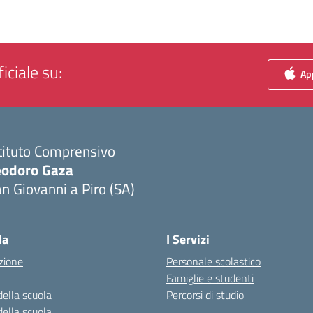
iciale su:
App
tituto Comprensivo
eodoro Gaza
n Giovanni a Piro (SA)
Visita la pagina iniziale della scuola
la
I Servizi
zione
Personale scolastico
Famiglie e studenti
della scuola
Percorsi di studio
della scuola