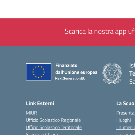
Scarica la nostra app uff
Is
T
Sa
— 
Link Esterni
La Scuo
MIUR
Presenta
Ufficio Scolastico Regionale
I luoghi
Ufficio Scolastico Territoriale
I numeri 
Scuola in Chiaro
Le carte 