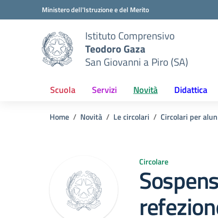
Vai ai contenuti
Vai al menu di navigazione
Vai al footer
Ministero dell'Istruzione e del Merito
Istituto Comprensivo
Teodoro Gaza
San Giovanni a Piro (SA)
Scuola
Servizi
Novità
Didattica
Home
Novità
Le circolari
Circolari per alun
Circolare
Sospensi
refezion