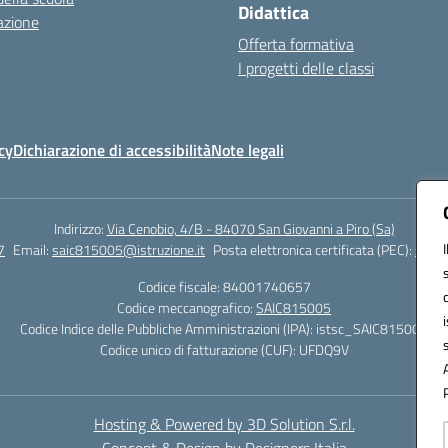
Didattica
azione
Offerta formativa
I progetti delle classi
cy
Dichiarazione di accessibilità
Note legali
Indirizzo:
Via Cenobio, 4/B - 84070 San Giovanni a Piro (Sa)
7
Email:
saic815005@istruzione.it
Posta elettronica certificata (PEC):
saic8
Codice fiscale: 84001740657
Codice meccanografico:
SAIC815005
Codice Indice delle Pubbliche Amministrazioni (IPA): istsc_SAIC815005
Codice unico di fatturazione (CUF): UFDQ9V
Hosting & Powered by 3D Solution S.r.l.