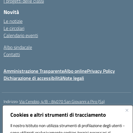
I progetti delle classi
Novità
Le notizie
Le circolari
Calendario eventi
Albo sindacale
Contatti
Amministrazione Trasparente
Albo online
Privacy Policy
Dichiarazione di accessibilità
Note legali
Indirizzo:
Via Cenobio, 4/B - 84070 San Giovanni a Piro (Sa)
Centralino:
0974 983127
Email:
saic815005@istruzione.it
Posta elettronica certificata (PEC):
Cookies e altri strumenti di tracciamento
saic815005@pec.istruzione.it
Codice fiscale: 84001740657
Il nostro Istituto non utilizza strumenti di profilazione degli utenti -
Codice meccanografico:
SAIC815005
sono utilizzati esclusivamente cookies tecnici necessari al