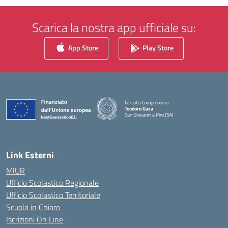
Scarica la nostra app ufficiale su:
App Store
Play Store
Istituto Comprensivo
Teodoro Gaza
San Giovanni a Piro (SA)
— Visita la pagina iniziale della scuola
Link Esterni
MIUR
Ufficio Scolastico Regionale
Ufficio Scolastico Territoriale
Scuola in Chiaro
Iscrizioni On Line