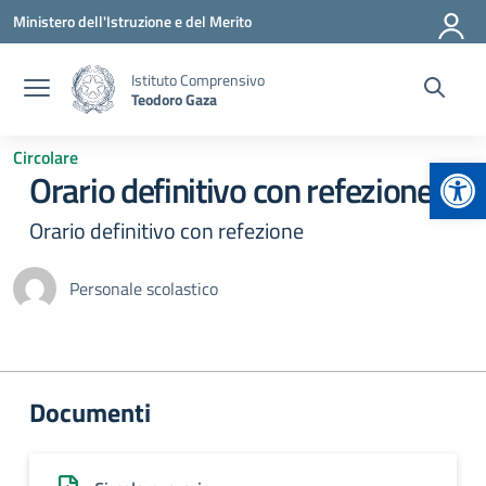
Vai ai contenuti
Vai al menu di navigazione
Vai al footer
Ministero dell'Istruzione e del Merito
Istituto Comprensivo
Teodoro Gaza
Circolare
Apr
Orario definitivo con refezione
Orario definitivo con refezione
Personale scolastico
Documenti