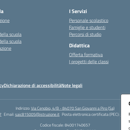
la
I Servizi
zione
Personale scolastico
Famiglie e studenti
della scuola
Percorsi di studio
della scuola
Didattica
azione
Offerta formativa
I progetti delle classi
cy
Dichiarazione di accessibilità
Note legali
Indirizzo:
Via Cenobio, 4/B - 84070 San Giovanni a Piro (Sa)
7
Email:
saic815005@istruzione.it
Posta elettronica certificata (PEC):
saic8
Codice fiscale: 84001740657