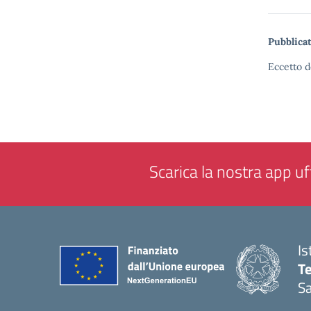
Pubblicat
Eccetto d
Scarica la nostra app uff
Is
T
Sa
— 