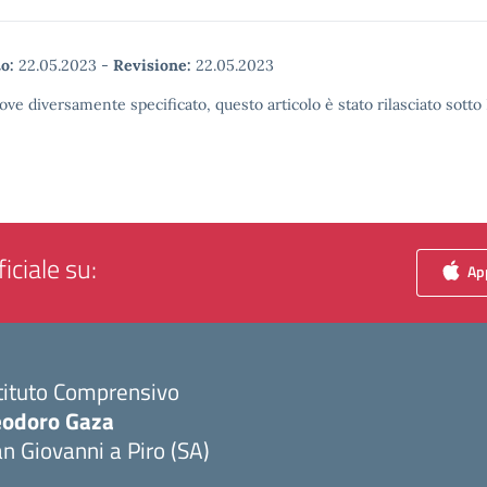
o:
22.05.2023
-
Revisione:
22.05.2023
ove diversamente specificato, questo articolo è stato rilasciato sott
iciale su:
App
tituto Comprensivo
eodoro Gaza
n Giovanni a Piro (SA)
Visita la pagina iniziale della scuola