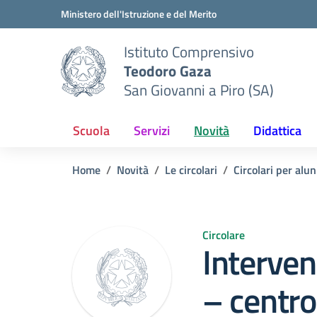
Vai ai contenuti
Vai al menu di navigazione
Vai al footer
Ministero dell'Istruzione e del Merito
Istituto Comprensivo
Teodoro Gaza
San Giovanni a Piro (SA)
Scuola
Servizi
Novità
Didattica
Home
Novità
Le circolari
Circolari per alun
Circolare
Interven
– centro