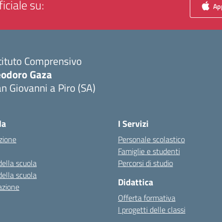
iciale su:
App
tituto Comprensivo
eodoro Gaza
n Giovanni a Piro (SA)
Visita la pagina iniziale della scuola
la
I Servizi
zione
Personale scolastico
Famiglie e studenti
della scuola
Percorsi di studio
della scuola
Didattica
azione
Offerta formativa
I progetti delle classi