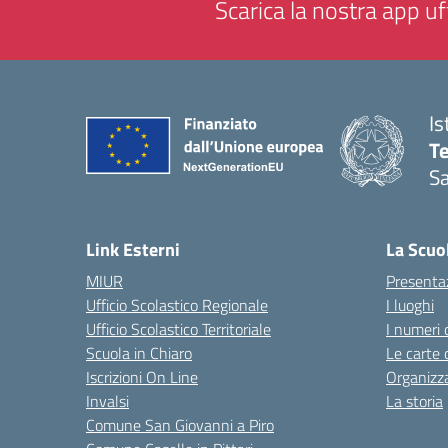
Scarica la nostra app uff
Is
T
Sa
— 
Link Esterni
La Scuo
MIUR
Presenta
Ufficio Scolastico Regionale
I luoghi
Ufficio Scolastico Territoriale
I numeri 
Scuola in Chiaro
Le carte 
Iscrizioni On Line
Organizz
Invalsi
La storia
Comune San Giovanni a Piro