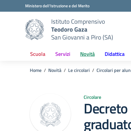
Vai ai contenuti
Vai al menu di navigazione
Vai al footer
Ministero dell'Istruzione e del Merito
Istituto Comprensivo
Teodoro Gaza
San Giovanni a Piro (SA)
Scuola
Servizi
Novità
Didattica
Home
Novità
Le circolari
Circolari per alun
Circolare
Decreto 
graduato