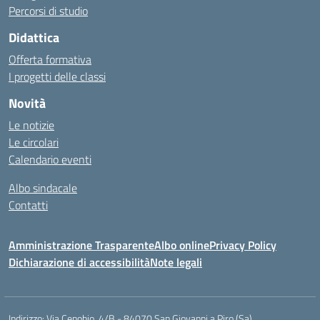
Percorsi di studio
Didattica
Offerta formativa
I progetti delle classi
Novità
Le notizie
Le circolari
Calendario eventi
Albo sindacale
Contatti
Amministrazione Trasparente
Albo online
Privacy Policy
Dichiarazione di accessibilità
Note legali
Indirizzo:
Via Cenobio, 4/B - 84070 San Giovanni a Piro (Sa)