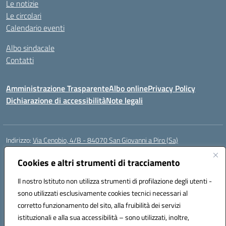
Le notizie
Le circolari
Calendario eventi
Albo sindacale
Contatti
Amministrazione Trasparente
Albo online
Privacy Policy
Dichiarazione di accessibilità
Note legali
Indirizzo:
Via Cenobio, 4/B - 84070 San Giovanni a Piro (Sa)
Centralino:
0974 983127
Email:
saic815005@istruzione.it
Posta elettronica certificata (PEC):
Cookies e altri strumenti di tracciamento
saic815005@pec.istruzione.it
Codice fiscale: 84001740657
Il nostro Istituto non utilizza strumenti di profilazione degli utenti -
Codice meccanografico:
SAIC815005
sono utilizzati esclusivamente cookies tecnici necessari al
Codice Indice delle Pubbliche Amministrazioni (IPA): istsc_SAIC815005
corretto funzionamento del sito, alla fruibilità dei servizi
Codice unico di fatturazione (CUF): UFDQ9V
istituzionali e alla sua accessibilità – sono utilizzati, inoltre,