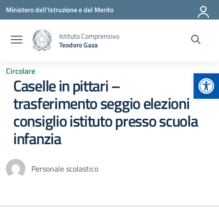
Vai ai contenuti
Vai al menu di navigazione
Vai al footer
Ministero dell'Istruzione e del Merito
Istituto Comprensivo
Teodoro Gaza
Circolare
Apr
Caselle in pittari –
trasferimento seggio elezioni
consiglio istituto presso scuola
infanzia
Personale scolastico