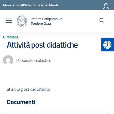
Vai ai contenuti
Vai al menu di navigazione
Vai al footer
Ministero dell'Istruzione e del Merito
Istituto Comprensivo
Teodoro Gaza
Circolare
Apr
Attività post didattiche
Personale scolastico
attività post didattiche
Documenti