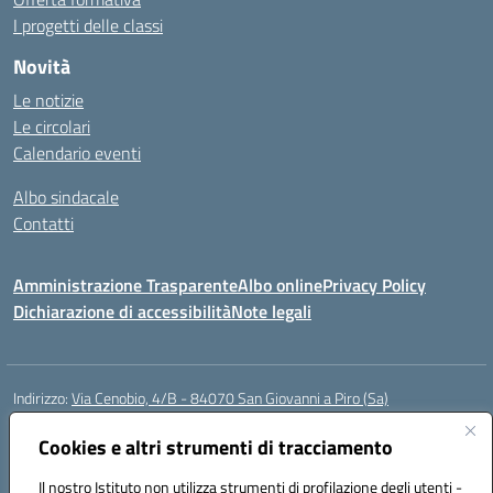
I progetti delle classi
Novità
Le notizie
Le circolari
Calendario eventi
Albo sindacale
Contatti
Amministrazione Trasparente
Albo online
Privacy Policy
Dichiarazione di accessibilità
Note legali
Indirizzo:
Via Cenobio, 4/B - 84070 San Giovanni a Piro (Sa)
Centralino:
0974 983127
Email:
saic815005@istruzione.it
Posta elettronica certificata (PEC):
Cookies e altri strumenti di tracciamento
saic815005@pec.istruzione.it
Codice fiscale: 84001740657
Il nostro Istituto non utilizza strumenti di profilazione degli utenti -