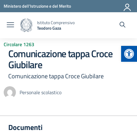
Vai ai contenuti
Vai al menu di navigazione
Vai al footer
Ministero dell'Istruzione e del Merito
Istituto Comprensivo
Teodoro Gaza
Circolare 1263
Apr
Comunicazione tappa Croce
Giubilare
Comunicazione tappa Croce Giubilare
Personale scolastico
Documenti