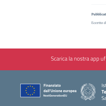
Pubblicat
Eccetto d
Scarica la nostra app uff
Is
T
Sa
— 