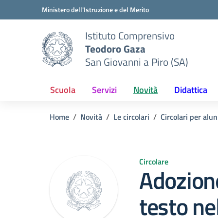
Vai ai contenuti
Vai al menu di navigazione
Vai al footer
Ministero dell'Istruzione e del Merito
Istituto Comprensivo
Teodoro Gaza
San Giovanni a Piro (SA)
Scuola
Servizi
Novità
Didattica
Home
Novità
Le circolari
Circolari per alun
Circolare
Adozione 
testo ne