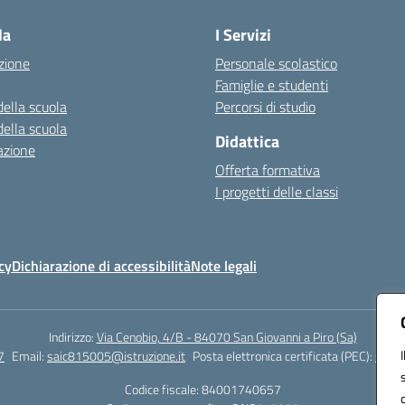
la
I Servizi
zione
Personale scolastico
Famiglie e studenti
della scuola
Percorsi di studio
della scuola
Didattica
azione
Offerta formativa
I progetti delle classi
cy
Dichiarazione di accessibilità
Note legali
Indirizzo:
Via Cenobio, 4/B - 84070 San Giovanni a Piro (Sa)
7
Email:
saic815005@istruzione.it
Posta elettronica certificata (PEC):
saic8
Codice fiscale: 84001740657