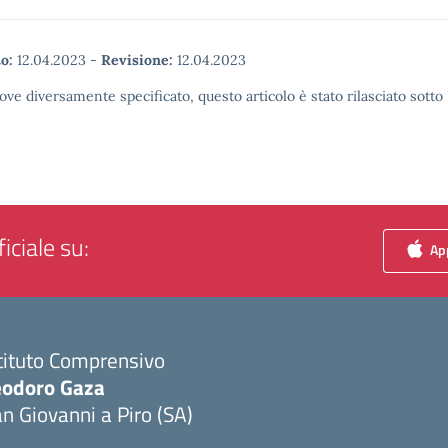
o:
12.04.2023
-
Revisione:
12.04.2023
ove diversamente specificato, questo articolo è stato rilasciato sott
iciale su:
App
tituto Comprensivo
eodoro Gaza
n Giovanni a Piro (SA)
Visita la pagina iniziale della scuola