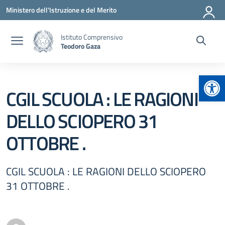
Vai ai contenuti
Vai al menu di navigazione
Vai al footer
Ministero dell'Istruzione e del Merito
Istituto Comprensivo
Teodoro Gaza
Apr
CGIL SCUOLA : LE RAGIONI
DELLO SCIOPERO 31
OTTOBRE .
CGIL SCUOLA : LE RAGIONI DELLO SCIOPERO
31 OTTOBRE .