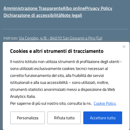
Amministrazione Trasparente
Albo online
Privacy Policy
Dichiarazione di accessibilità
Note legali
Indirizzo:
Via Cenobio, 4/B - 84070 San Giovanni a Piro (Sa)
Centralino:
0974 983127
Email:
saic815005@istruzione.it
Posta elettronica certificata (PEC):
Cookies e altri strumenti di tracciamento
saic815005@pec.istruzione.it
Codice fiscale: 84001740657
Il nostro Istituto non utilizza strumenti di profilazione degli utenti -
Codice meccanografico:
SAIC815005
sono utilizzati esclusivamente cookies tecnici necessari al
Codice Indice delle Pubbliche Amministrazioni (IPA): istsc_SAIC815005
corretto funzionamento del sito, alla fruibilità dei servizi
Codice unico di fatturazione (CUF): UFDQ9V
istituzionali e alla sua accessibilità – sono utilizzati, inoltre,
strumenti statistici anonimizzati messi a disposizione da Web
Analytics Italia.
Hosting & Powered by 3D Solution S.r.l.
Per saperne di più sul nostro sito, consulta la ns.
Cookie Policy.
Concept & Design by Designers Italia
Personalizza
Rifiuta tutto
Accettare tutto