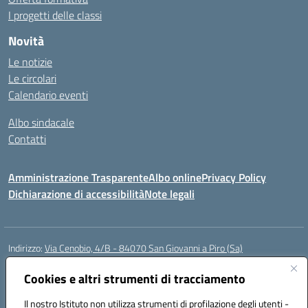
I progetti delle classi
Novità
Le notizie
Le circolari
Calendario eventi
Albo sindacale
Contatti
Amministrazione Trasparente
Albo online
Privacy Policy
Dichiarazione di accessibilità
Note legali
Indirizzo:
Via Cenobio, 4/B - 84070 San Giovanni a Piro (Sa)
Centralino:
0974 983127
Email:
saic815005@istruzione.it
Posta elettronica certificata (PEC):
Cookies e altri strumenti di tracciamento
saic815005@pec.istruzione.it
Codice fiscale: 84001740657
Il nostro Istituto non utilizza strumenti di profilazione degli utenti -