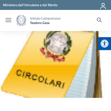
Vai ai contenuti
Vai al menu di navigazione
Vai al footer
Ministero dell'Istruzione e del Merito
Istituto Comprensivo
Teodoro Gaza
Apr