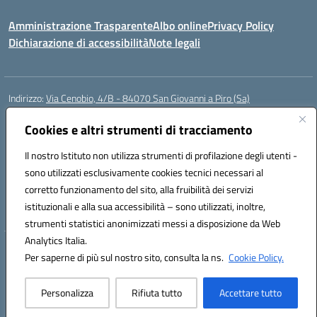
Amministrazione Trasparente
Albo online
Privacy Policy
Dichiarazione di accessibilità
Note legali
Indirizzo:
Via Cenobio, 4/B - 84070 San Giovanni a Piro (Sa)
Centralino:
0974 983127
Email:
saic815005@istruzione.it
Posta elettronica certificata (PEC):
Cookies e altri strumenti di tracciamento
saic815005@pec.istruzione.it
Codice fiscale: 84001740657
Il nostro Istituto non utilizza strumenti di profilazione degli utenti -
Codice meccanografico:
SAIC815005
sono utilizzati esclusivamente cookies tecnici necessari al
Codice Indice delle Pubbliche Amministrazioni (IPA): istsc_SAIC815005
corretto funzionamento del sito, alla fruibilità dei servizi
Codice unico di fatturazione (CUF): UFDQ9V
istituzionali e alla sua accessibilità – sono utilizzati, inoltre,
strumenti statistici anonimizzati messi a disposizione da Web
Analytics Italia.
Hosting & Powered by 3D Solution S.r.l.
Per saperne di più sul nostro sito, consulta la ns.
Cookie Policy.
Concept & Design by Designers Italia
Personalizza
Rifiuta tutto
Accettare tutto