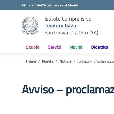
Vai ai contenuti
Vai al menu di navigazione
Vai al footer
Ministero dell'Istruzione e del Merito
Istituto Comprensivo
Teodoro Gaza
San Giovanni a Piro (SA)
Scuola
Servizi
Novità
Didattica
Home
Novità
Notizie
Avviso – proclamazio
Avviso – proclamaz