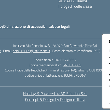
Offerta formativa
I progetti delle classi
cy
Dichiarazione di accessibilità
Note legali
Indirizzo:
Via Cenobio, 4/B - 84070 San Giovanni a Piro (Sa)
7
Email:
saic815005@istruzione.it
Posta elettronica certificata (PEC):
saic8
Codice fiscale: 84001740657
Codice meccanografico:
SAIC815005
Codice Indice delle Pubbliche Amministrazioni (IPA): istsc_SAIC815005
Codice unico di fatturazione (CUF): UFDQ9V
Hosting & Powered by 3D Solution S.r.l.
Concept & Design by Designers Italia