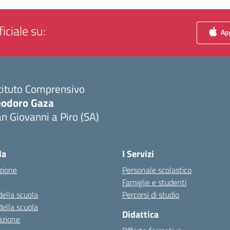
iciale su:
App
tituto Comprensivo
eodoro Gaza
n Giovanni a Piro (SA)
Visita la pagina iniziale della scuola
la
I Servizi
zione
Personale scolastico
Famiglie e studenti
della scuola
Percorsi di studio
della scuola
Didattica
azione