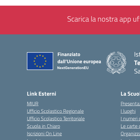
Scarica la nostra app uff
Is
T
Sa
— 
Link Esterni
La Scuo
MIUR
Presenta
Ufficio Scolastico Regionale
I luoghi
Ufficio Scolastico Territoriale
I numeri 
Scuola in Chiaro
Le carte 
Iscrizioni On Line
Organizz