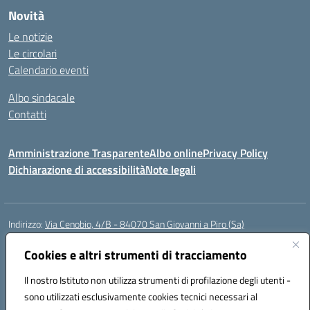
Novità
Le notizie
Le circolari
Calendario eventi
Albo sindacale
Contatti
Amministrazione Trasparente
Albo online
Privacy Policy
Dichiarazione di accessibilità
Note legali
Indirizzo:
Via Cenobio, 4/B - 84070 San Giovanni a Piro (Sa)
Centralino:
0974 983127
Email:
saic815005@istruzione.it
Posta elettronica certificata (PEC):
Cookies e altri strumenti di tracciamento
saic815005@pec.istruzione.it
Codice fiscale: 84001740657
Il nostro Istituto non utilizza strumenti di profilazione degli utenti -
Codice meccanografico:
SAIC815005
sono utilizzati esclusivamente cookies tecnici necessari al
Codice Indice delle Pubbliche Amministrazioni (IPA): istsc_SAIC815005