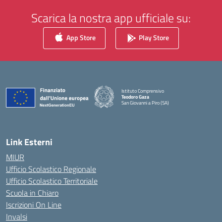
Scarica la nostra app ufficiale su:
App Store
Play Store
Istituto Comprensivo
Teodoro Gaza
San Giovanni a Piro (SA)
— Visita la pagina iniziale della scuola
Link Esterni
MIUR
Ufficio Scolastico Regionale
Ufficio Scolastico Territoriale
Scuola in Chiaro
Iscrizioni On Line
Invalsi