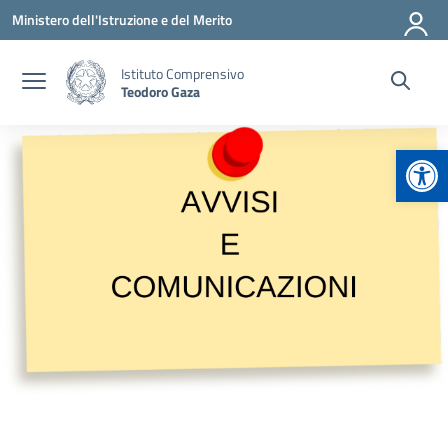
Vai ai contenuti
Vai al menu di navigazione
Vai al footer
Ministero dell'Istruzione e del Merito
Istituto Comprensivo
Teodoro Gaza
Apr