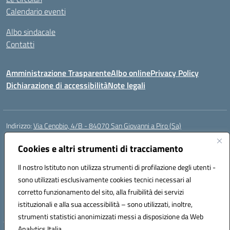
Calendario eventi
Albo sindacale
Contatti
Amministrazione Trasparente
Albo online
Privacy Policy
Dichiarazione di accessibilità
Note legali
Indirizzo:
Via Cenobio, 4/B - 84070 San Giovanni a Piro (Sa)
Centralino:
0974 983127
Email:
saic815005@istruzione.it
Posta elettronica certificata (PEC):
Cookies e altri strumenti di tracciamento
saic815005@pec.istruzione.it
Codice fiscale: 84001740657
Il nostro Istituto non utilizza strumenti di profilazione degli utenti -
Codice meccanografico:
SAIC815005
sono utilizzati esclusivamente cookies tecnici necessari al
Codice Indice delle Pubbliche Amministrazioni (IPA): istsc_SAIC815005
corretto funzionamento del sito, alla fruibilità dei servizi
Codice unico di fatturazione (CUF): UFDQ9V
istituzionali e alla sua accessibilità – sono utilizzati, inoltre,
strumenti statistici anonimizzati messi a disposizione da Web
Analytics Italia.