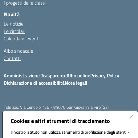
I progetti delle classi
Novità
Le notizie
Le circolari
Calendario eventi
Albo sindacale
Contatti
Amministrazione Trasparente
Albo online
Privacy Policy
Dichiarazione di accessibilità
Note legali
Indirizzo:
Via Cenobio, 4/B - 84070 San Giovanni a Piro (Sa)
Centralino:
0974 983127
Email:
saic815005@istruzione.it
Posta elettronica certificata (PEC):
Cookies e altri strumenti di tracciamento
saic815005@pec.istruzione.it
Codice fiscale: 84001740657
Il nostro Istituto non utilizza strumenti di profilazione degli utenti -
Codice meccanografico:
SAIC815005