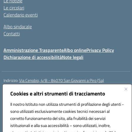
Le notizie
Le circolari
Calendario eventi
Albo sindacale
Contatti
Amministrazione Trasparente
Albo online
Privacy Policy
Dichiarazione di accessibilità
Note legali
Indirizzo:
Via Cenobio, 4/B - 84070 San Giovanni a Piro (Sa)
Centralino:
0974 983127
Email:
saic815005@istruzione.it
Posta elettronica certificata (PEC):
Cookies e altri strumenti di tracciamento
saic815005@pec.istruzione.it
Codice fiscale: 84001740657
Il nostro Istituto non utilizza strumenti di profilazione degli utenti -
Codice meccanografico:
SAIC815005
sono utilizzati esclusivamente cookies tecnici necessari al
Codice Indice delle Pubbliche Amministrazioni (IPA): istsc_SAIC815005
corretto funzionamento del sito, alla fruibilità dei servizi
Codice unico di fatturazione (CUF): UFDQ9V
istituzionali e alla sua accessibilità – sono utilizzati, inoltre,