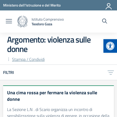
Vai ai contenuti
Vai al menu di navigazione
Vai al footer
Ministero dell'Istruzione e del Merito
Istituto Comprensivo
Teodoro Gaza
Argomento: violenza sulle
Apr
donne
Stampa / Condividi
FILTRI
Una cima rossa per fermare la violenza sulle
donne
La Sezione L.N . di Scario organizza un incontro di
sensibilizzazione sulla violenza di genere, in occasione della