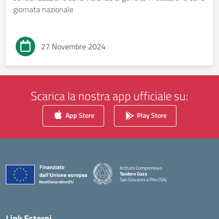
giornata nazionale
27 Novembre 2024
Scarica la nostra app ufficiale su:
App Store
Play Store
Istituto Comprensivo
Teodoro Gaza
San Giovanni a Piro (SA)
— Visita la pagina iniziale della scuola
Link Esterni