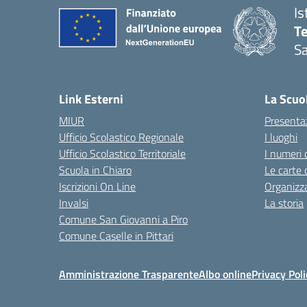
Is
T
Sa
— 
Link Esterni
La Scuo
MIUR
Presenta
Ufficio Scolastico Regionale
I luoghi
Ufficio Scolastico Territoriale
I numeri 
Scuola in Chiaro
Le carte 
Iscrizioni On Line
Organizz
Invalsi
La storia
Comune San Giovanni a Piro
Comune Caselle in Pittari
Amministrazione Trasparente
Albo online
Privacy Poli